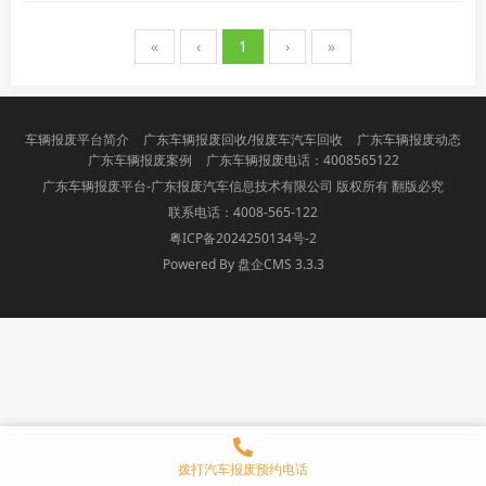
«
‹
1
›
»
车辆报废平台简介
广东车辆报废回收/报废车汽车回收
广东车辆报废动态
广东车辆报废案例
广东车辆报废电话：4008565122
广东车辆报废平台-广东报废汽车信息技术有限公司 版权所有 翻版必究
联系电话：4008-565-122
粤ICP备2024250134号-2
Powered By 盘企CMS 3.3.3
盘企CMS
拨打汽车报废预约电话