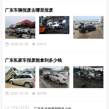
书。请注意，查封抵押的车不能报废。如果车主由于某
些原因无法亲自到场，他们可以委托他人代表自己去办
广东车辆报废去哪里报废
理。代办人需要携带必要的文件，包括但不限于：本人
身份证、车主的身份证件、车辆的行驶证、登记证书以
及车辆牌照。在报废车回收中心，代办人需要填写一份
名为《机动车停驶、
2026-02-28
23016
广东私家车报废能拿到多少钱
2025-10-16
30796
广东车子报废期限多少年