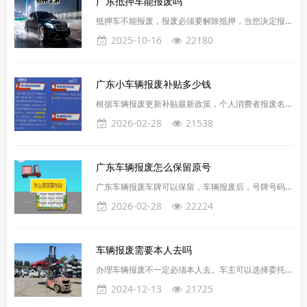
广东抵押车能报废吗
废车辆。广东车辆报废平台电话：4008-565-122广东
车辆报废回收平台代办车辆报废服务是近年来逐渐兴起
抵押车不能报废，报废必须要解除抵押，当您决定报废
的一项帮助车主解决报废车处理难题的服务，通过此项
抵押车时，首先需要将车辆解除抵押，才能申请注销登
2025-10-16
22180
服务，
记。有些车主在报废车辆的时候，发现自己名下的车还
存在抵押状态，这该怎么办呢？一般有两种情况：第一
贷款未结清这时候就需要先把贷款结清；第二 贷款已
广东小车辆报废补贴多少钱
结清抵押状态未解除，这时候就要到车管所去办理解押
业务。1. 私家车办理解押业务需要提供：车主身份
根据车辆报废更新补贴最新政策，个人消费者报废名下
证、机动车登记证（大绿本）、抵押权人的身份证明
国三及以下排放标准的老旧燃油类型乘用车或在2018
2026-02-28
21538
（通常分期贷款的
年4月30日前在车管所完成注册登记的新能源汽车并购
买符合补贴标准的新能源类型乘用车，可以申领20000
元的一次性定额补贴；个人消费者报废名下国三及以下
广东车辆报废怎么保留原号
排放标准的老旧燃油类型乘用车并购买2.0升及以下排
量的燃油类型乘用车，可以申领15000元的一次性定额
广东车辆报废车牌可以保留，车辆报废后，号牌号码被
补贴；上述补贴均以现金形式进行发放。
收回，机动车所有人购买新车后，需要另外选择新的号
2026-02-28
22224
牌号码。但是有的车辆所有人希望继续使用原来的号牌
号码。公安部交管局规定，原机动车报废2年内，机动
车所有人购买新车办理注册登记时，可以申请继续使用
车辆报废需要本人去吗
原号牌号码，也可以重新选择新的号牌号码。原车主或
单位所有人超过2年未提出继续使用号牌号码申请的，
办理车辆报废不一定必须本人去。车主可以选择委托他
车辆管理所收回此机动车号牌并重新启用。车辆报废前
人办理，但需要提供代理人的身份证和车主的书面授权
2024-12-13
21725
涉及道路交通安全
委托书。在申请车辆报废时，需携带行驶证、登记证