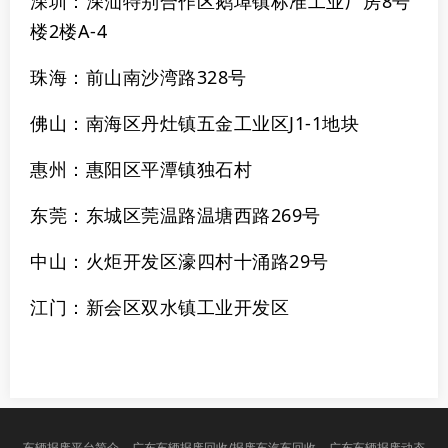
深圳：深汕特别合作区鹅埠镇标准工业厂房8号
楼2楼A-4
珠海：前山南沙湾路328号
佛山：南海区丹灶镇五金工业区J1-1地块
惠州：惠阳区平潭镇独石村
东莞：东城区莞温路温塘西路269号
中山：火炬开发区濠四村十涌路29号
江门：新会区双水镇工业开发区
车辆报废平台简介
广东车辆报废回收/报废车汽车回收
广东车辆报废动态