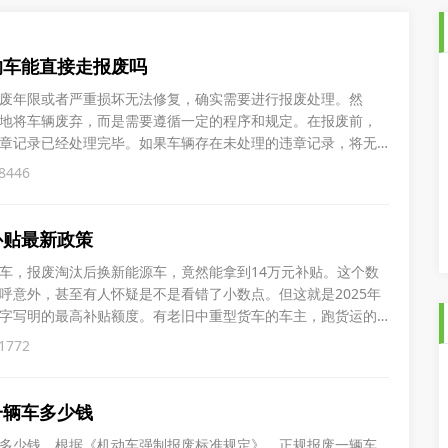
的车能直接走报废吗
废年限或者严重损坏无法修复，确实需要进行报废处理。然
地将车辆废弃，而是需要遵循一定的程序和规定。在报废前，
章记录已经处理完毕。如果车辆存在未处理的违章记录，将无
，即使车辆在交通事故中受损严重，也不能直接进行报废。车
8446
相关责任方协商处理事故损失，然后根据实际情况决定是否报
并继续使用，
补贴最新政策
车，报废淘汰后换新能源车，竟然能拿到14万元补贴。这个数
呼意外，甚至有人怀疑是不是看错了小数点。但这就是2025年
字写明的最高补贴额度。有老旧中重型货车的车主，跑货运的
要你的货车是国三或国四标准，在2025年7月1日到2026年12
1772
再购买新能源货车，就能拿到补贴。淘汰补贴是指只把旧货车报
一辆车多少钱
多少钱，根据《机动车强制报废标准规定》，正规报废一辆车