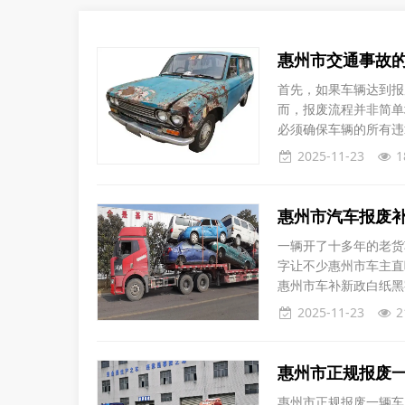
惠州市交通事故
首先，如果车辆达到报
而，报废流程并非简单
必须确保车辆的所有违
法办理报废手续。其次
2025-11-23
1
主需要先与保险公司或
废。如果车辆可以修复
惠州市汽车报废
一辆开了十多年的老货
字让不少惠州市车主直
惠州市车补新政白纸黑
个体户和小运输公司。只
2025-11-23
2
月31日之间处理掉，
废或出口，不买
惠州市正规报废
惠州市正规报废一辆车