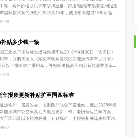
00元不等，具体价格取决于车型和重量。家用5座轿车没有强制报废
重型载货汽车的强制性年限为15年，使用年限超过15年后需报
制性年限为12年。此外，车辆的重量也是影响价格的一个重要
8196
废车，其价格通常在1800至3000元之间，然而这个价格会根据
辆补贴多少钱一辆
国三及以下排放标准燃油乘用车或2018年4月30日（含当日）
用车，并购买纳入《减免车辆购置税的新能源汽车车型目录》
0升及以下排量燃油乘用车，补贴标准提高至购买新能源乘用车补
以下排量燃油乘用车补1.5万元。自《汽车以旧换新补贴实施细
2700
贴的消费者，按照本通知标准执行补贴。消费者按本通知标准
旧货车报废更新补贴扩至国四标准
省交通运输厅、省发改委、省财政厅联合下发通知，推进2025年老
新能源城市公交车及动力电池更新工作。老旧营运货车方面，
大至国四及以下排放标准，补贴标准、申报等相关流程和要求
件。2025年惠州市新能源城市公交车及动力电池更新补贴标准为：
9887
购买符合条件的新能源城市公交车，统一每辆车补贴8万元；对