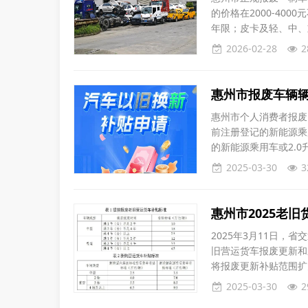
的价格在2000-40
年限；皮卡及轻、中、
废；微型载货汽车的强
2026-02-28
2
因素。重量超过一吨的
车况和当
惠州市报废车辆
惠州市个人消费者报废
前注册登记的新能源乘
的新能源乘用车或2.
2万元、购买2.0升及
2025-03-30
3
则》印发之日起申请补
申请补贴，相应报
惠州市2025老
2025年3月11日，
旧营运货车报废更新和
将报废更新补贴范围扩
参照2024年相关文
2025-03-30
2
报废老旧城市公交车并