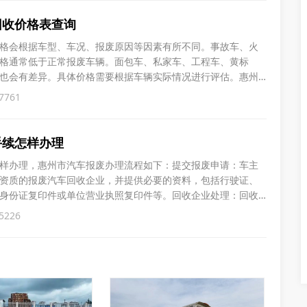
回收价格表查询
格会根据车型、车况、报废原因等因素有所不同。事故车、火
格通常低于正常报废车辆。面包车、私家车、工程车、黄标
也会有差异。具体价格需要根据车辆实际情况进行评估。惠州
据车型和重量等因素而异。根据公开信息，以下是汽车报废回
7761
1800元至2300元/吨。2. 报废重型载货车：1500元至1800
手续怎样办理
样办理，惠州市汽车报废办理流程如下：‌提交报废申请‌：车主
资质的报废汽车回收企业，并提供必要的资料，包括行驶证、
身份证复印件或单位营业执照复印件等。‌‌回收企业处理‌：回收
，确认车辆钢印号无修改且状况正常后，开具《报废汽车回收
5226
提交给车辆管理所办理注销登记。‌注销登记‌：车辆管理所收到