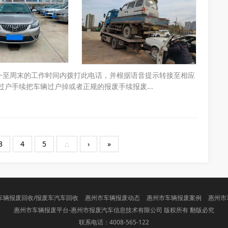
在周一至周末的工作时间内拨打此电话，并根据语音提示转接至相应
户手续把车辆过户掉或者正规的报废手续报废...
3
4
5
∴
›
»
车辆报废回收/报废车汽车回收
惠州市车辆报废动态
惠州市车辆报废案例
惠州市车
惠州市车辆报废平台-惠州市报废汽车信息技术有限公司 版权所有 翻版必究
联系电话：4008-565-122