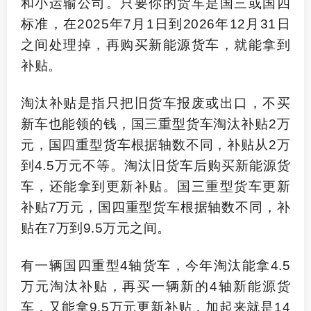
和小运输公司。只要你的货车是国三或国四
标准，在
2025
年
7
月
1
日到
2026
年
12
月
31
日
之间处理掉，再购买新能源货车，就能拿到
补贴。
淘汰补贴是指只把旧货车报废或出口，不买
新车也能领的钱，国三重型货车淘汰补贴
2
万
元，国四重型货车根据轴数不同，补贴从
2
万
到
4.5
万元不等。淘汰旧货车后购买新能源货
车，还能拿到更新补贴。国三重型货车更新
补贴
7
万元，国四重型货车根据轴数不同，补
贴在
7
万到
9.5
万元之间。
有一辆国四重型
4
轴货车，今年淘汰能拿
4.5
万元淘汰补贴，再买一辆新的
4
轴新能源货
车，又能拿
9.5
万元更新补贴，加起来就是
14